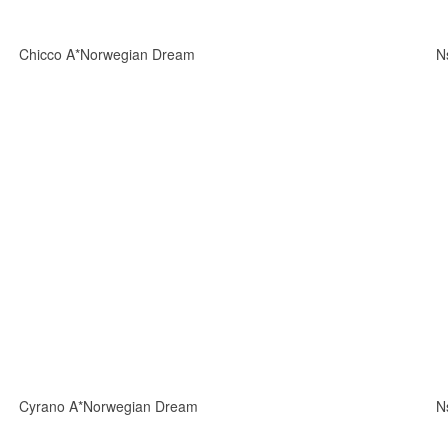
Chicco A*Norwegian Dream
N
Cyrano A*Norwegian Dream
N