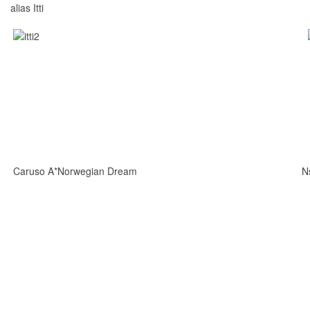
alias Itti
Caruso A*Norwegian Dream
Ns